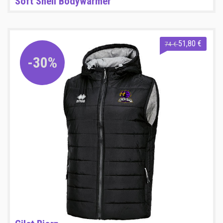
Soft Shell Bodywarmer
51,80 €
74 €
-30%