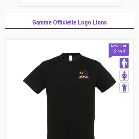
Gamme Officielle Logo Lions
À PARTIR DE
12
€
,99