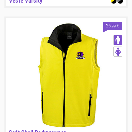
Veste Varsity
26
€
,99