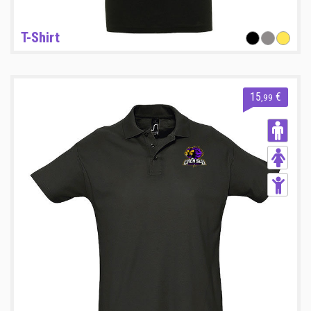
T-Shirt
15
€
,99