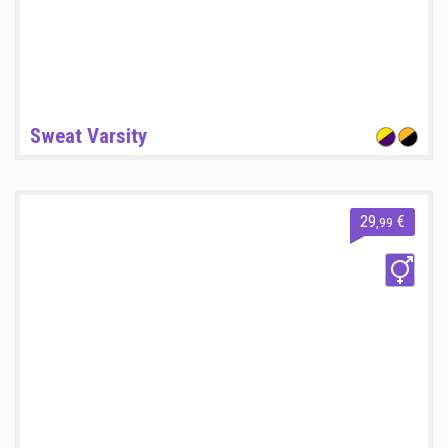
Sweat Varsity
29
€
,99