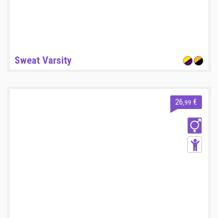
Sweat Varsity
26
€
,99