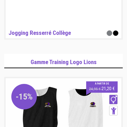
Jogging Resserré Collège
Gamme Training Logo Lions
À PARTIR DE
21,20 €
24,95 €
-15%