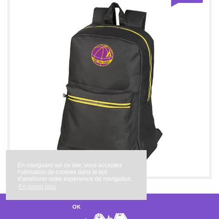
Sac à Dos 24L
En naviguant sur ce site, vous acceptez
l’utilisation de cookies dans le but
d'améliorer votre expérience de navigation.
En savoir plus
OK