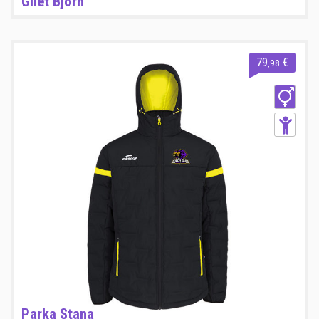
Gilet Bjorn
79
€
,98
Parka Stana