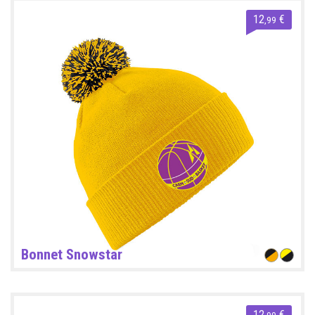
12
€
,99
Bonnet Snowstar
12
€
,99