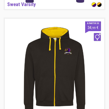
Sweat Varsity
À PARTIR DE
34
€
,99