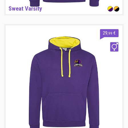
Sweat Varsity
29
€
,99