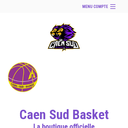
MENU COMPTE
Accueil
Site Web du club
Se connecter
Panier (
vide
)
Caen Sud Basket
La boutique officielle